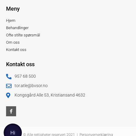
Meny
Hjem
Behandlinger
Ofte stilte spørsmål
Om oss
Kontakt oss
Kontakt oss
957 68 500
tor.atle@bvsor.no
Kongsgård Alle 53, Kristiansand 4632
Hi
© Alle rettigheter reservert 2021 |
Personvernerklæring