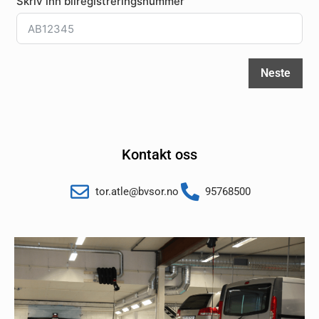
Skriv inn bilregistreringsnummer
Neste
Kontakt oss
tor.atle@bvsor.no
95768500